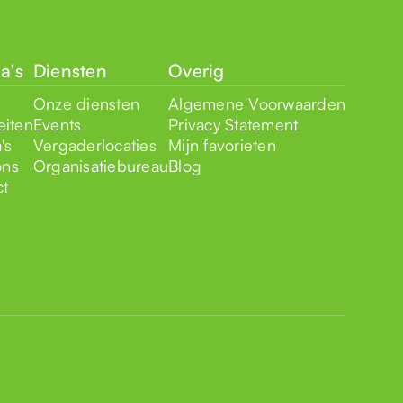
a's
Diensten
Overig
Onze diensten
Algemene Voorwaarden
eiten
Events
Privacy Statement
's
Vergaderlocaties
Mijn favorieten
ons
Organisatiebureau
Blog
ct