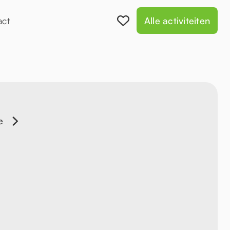
act
Alle activiteiten
e