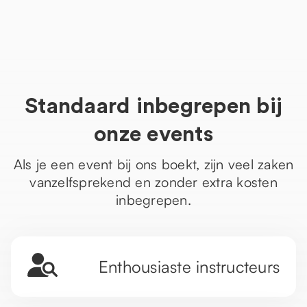
Activiteiten voor een kleine groep
Kleine groep
42
activiteiten
Standaard inbegrepen bij
onze events
Als je een event bij ons boekt, zijn veel zaken
vanzelfsprekend en zonder extra kosten
inbegrepen.
Enthousiaste instructeurs