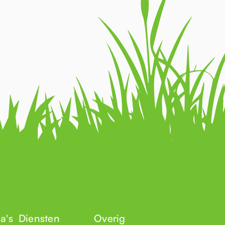
a's
Diensten
Overig