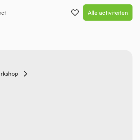
act
Alle activiteiten
orkshop