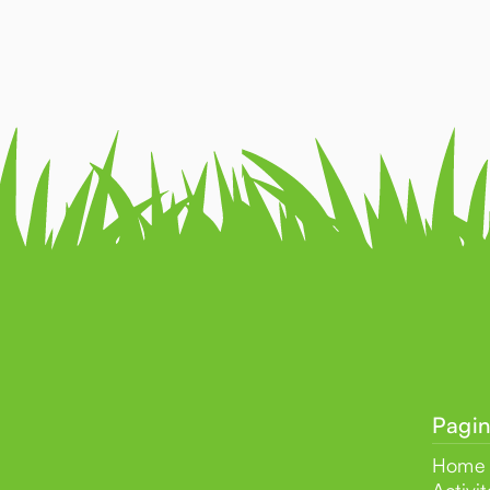
Pagin
Home
Activit