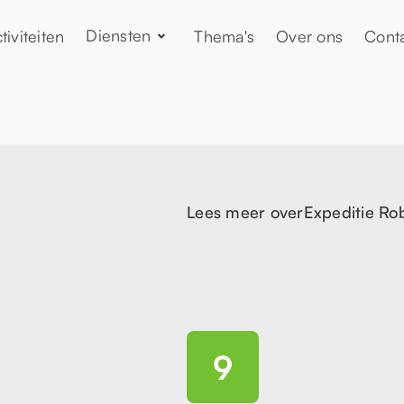
Diensten
tiviteiten
Thema's
Over ons
Cont
Lees meer over
Expeditie Ro
9