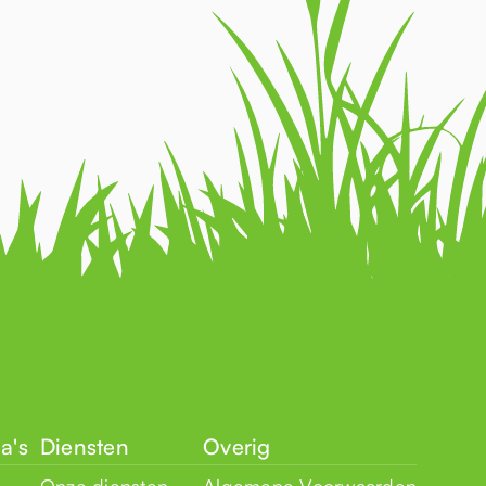
a's
Diensten
Overig
Onze diensten
Algemene Voorwaarden