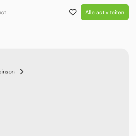
act
Alle activiteiten
binson