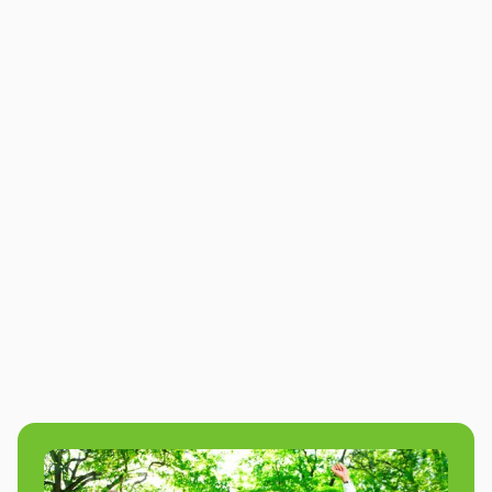
Graffiti Workshop
Activiteit bekijken
Creatieve Graffiti workshop om de
samenwerking binnen je team te
versterken
See more