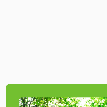
Lego workshop
Bouw samen aan inzichten, samenwerking
Activiteit bekijken
en vergroot de teamkracht met LEGO
See more