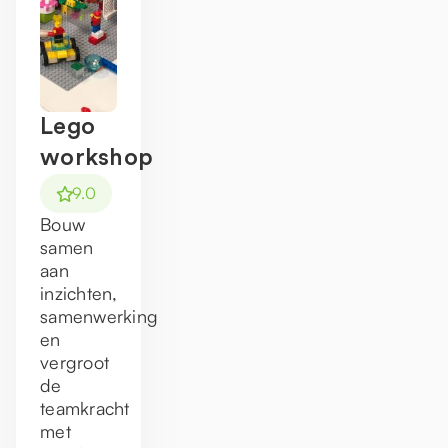
Lego
workshop
9.0
Bouw
samen
aan
inzichten,
samenwerking
en
vergroot
de
teamkracht
met