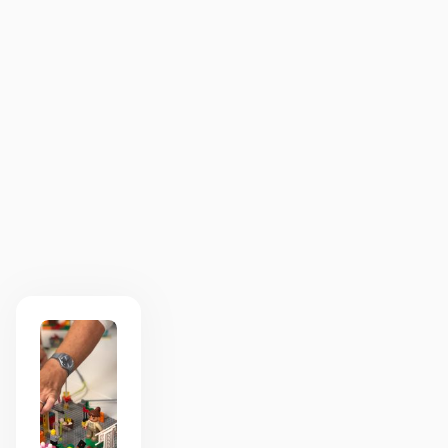
De Lego Serious Play workshop was een
verrassend krachtige sessie. Door letterlijk te
bouwen aan onze ideeën ontstonden er
open gesprekken en nieuwe inzichten die
anders misschien niet boven tafel waren
gekomen. Zeker een aanrader!
WRVT
1
1