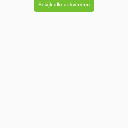
Bekijk alle activiteiten
Survival workshop
Samen met je team overnachten in het
bos, hoe overleven jullie dit buiten-
avontuur?