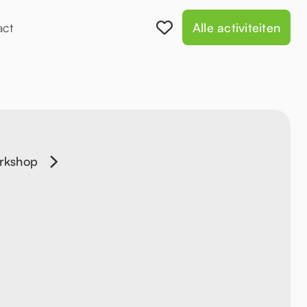
act
Alle activiteiten
rkshop