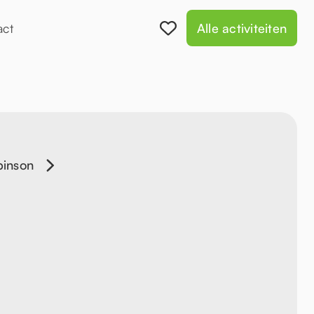
act
Alle activiteiten
binson