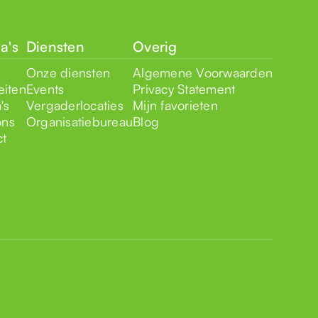
a's
Diensten
Overig
Onze diensten
Algemene Voorwaarden
eiten
Events
Privacy Statement
's
Vergaderlocaties
Mijn favorieten
ons
Organisatiebureau
Blog
ct