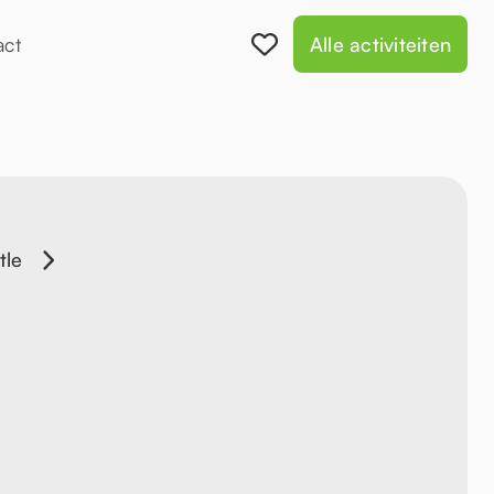
act
Alle activiteiten
tle