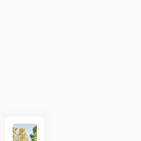
8.5
Deze workshop vraagt je om buiten je
comfortzone te treden. Het resultaat was
grappig en indrukwekkend! Een hele leuke
nieuwe manier om elkaar te leren kennen.
BSR
1
1