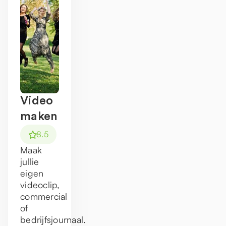
Video
maken
8.5
Maak
jullie
eigen
videoclip,
commercial
of
bedrijfsjournaal.