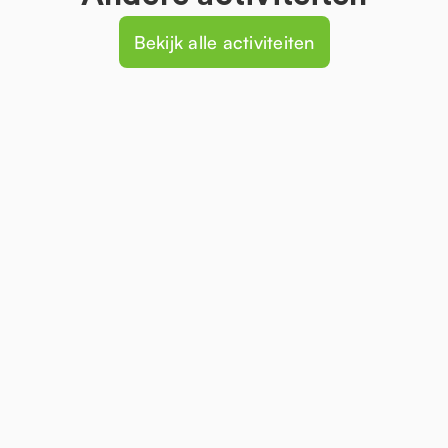
Bekijk alle activiteiten
Winterspecial
Curling clinic
Winterse teambuilding! Kan binnen en
buiten worden verzorgd.