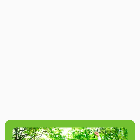
Virtual Reality
Virtual Reality Workshop, teambuilding VR
Bekijk deze activiteit
8.8