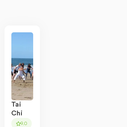
Mogelijk op iedere buitenlocatie
Zowel buiten als binnen mogelijk, ruimte
afhankelijk van het aantal personen.
Tai
Chi
9.0