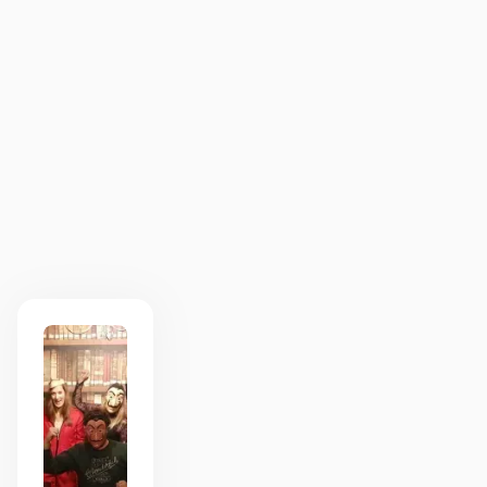
9
Een energiek concept, herkenbaar voor fans,
toegankelijk voor iedereen. De balans tussen
fun en teamwork was precies goed. Echt een
aanrader!
TSR
1
1