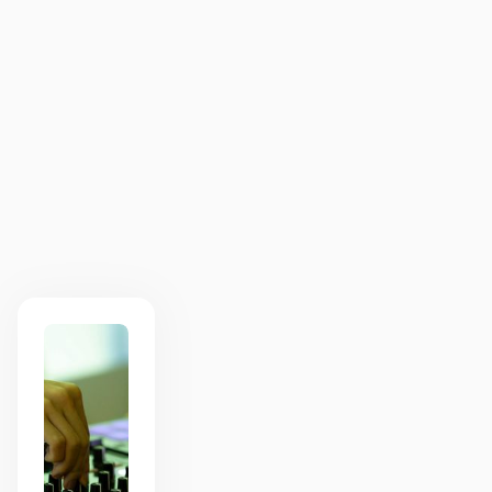
Het samenwerken in duo’s zorgde voor veel
verbinding en energie binnen het team.
Iedereen werd meegenomen, ongeacht
ervaring. Absoluut een aanrader voor
bedrijven die eens iets anders willen dan
standaard activiteiten
BrightSolutions
1
1