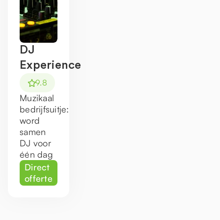
DJ
Experience
9.8
Muzikaal
bedrijfsuitje:
word
samen
DJ voor
één dag
Direct
offerte