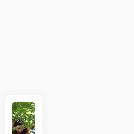
leverde veel kennis op en een fijne
wandeling, qua ingrediënten viel het wat
tegen. Maar dat is ook maar net wat je kunt
vinden in de omgeving waarin je bent. Het
buiten koken was leuk om met het team te
doen. De workshopleider zorgde ervoor dat
we niks te kort kwamen. We hebben een
heerlijke middag gehad!
Annika
1
1