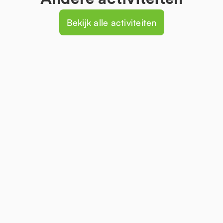
Bekijk alle activiteiten
Katapult bouwen
Workshop Katapult bouwen voor
bedrijven.