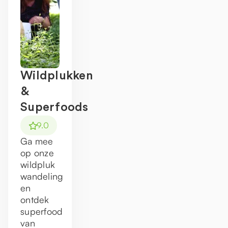
Wildplukken
&
Superfoods
9.0
Ga mee
op onze
wildpluk
wandeling
en
ontdek
superfood
van