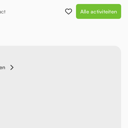
act
Alle activiteiten
en