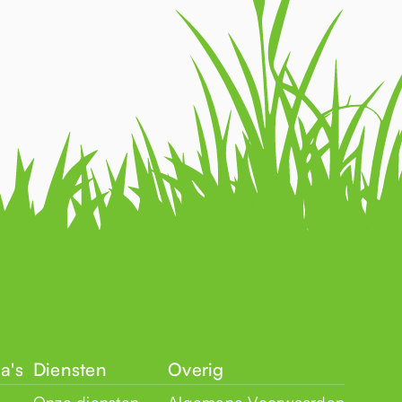
a's
Diensten
Overig
Onze diensten
Algemene Voorwaarden