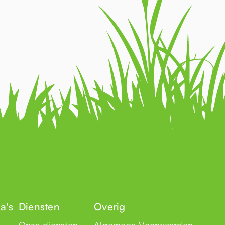
a's
Diensten
Overig
Onze diensten
Algemene Voorwaarden