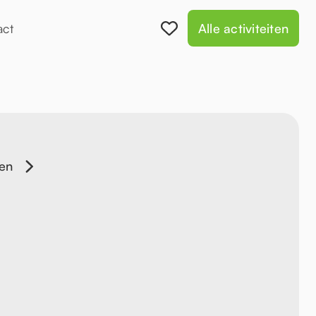
act
Alle activiteiten
en