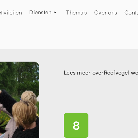
Diensten
tiviteiten
Thema's
Over ons
Cont
Lees meer over
Roofvogel w
8