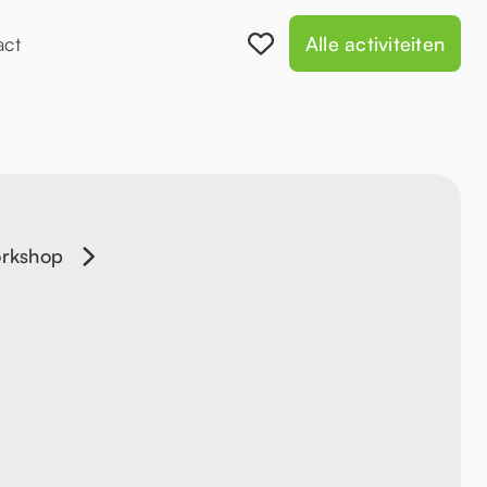
act
Alle activiteiten
orkshop