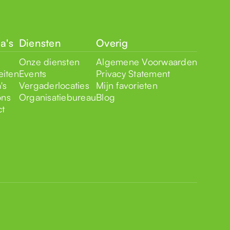
a's
Diensten
Overig
Onze diensten
Algemene Voorwaarden
eiten
Events
Privacy Statement
's
Vergaderlocaties
Mijn favorieten
ons
Organisatiebureau
Blog
ct