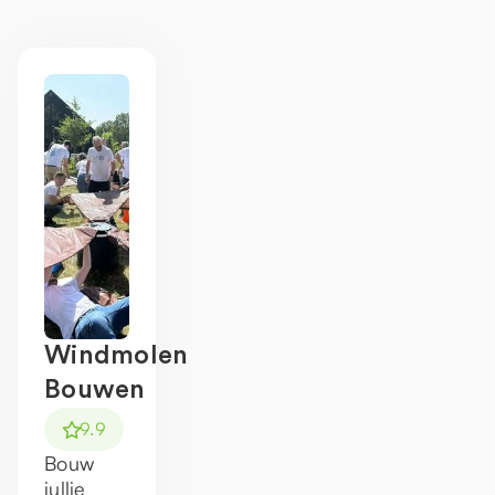
1
1
Windmolen
Bouwen
9.9
Bouw
jullie