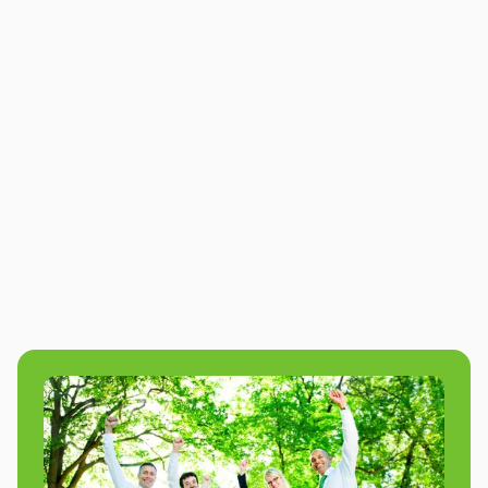
Aiki Teambuilding
Beweeg samen vooruit: ontdek rust, focus
en verbinding met Aiki Teambuilding, de
teamactiviteit die échte samenwerking
maakt.
Bekijk deze activiteit
10.0