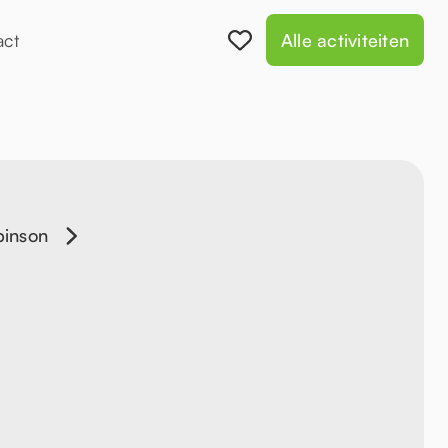
act
Alle activiteiten
binson