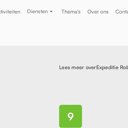
Diensten
tiviteiten
Thema's
Over ons
Cont
Lees meer over
Expeditie Ro
9