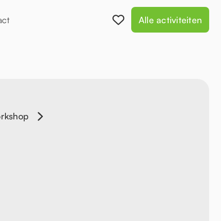
act
Alle activiteiten
orkshop