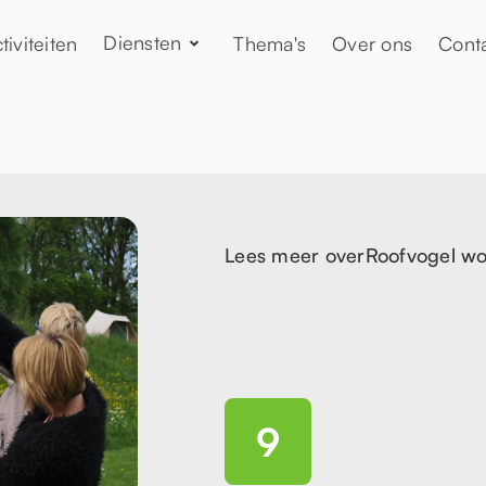
Diensten
tiviteiten
Thema's
Over ons
Cont
Lees meer over
Roofvogel w
9