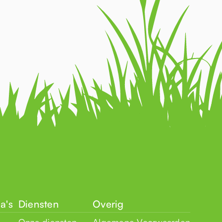
a's
Diensten
Overig
Onze diensten
Algemene Voorwaarden