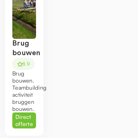
Brug
bouwen
8.9
Brug
bouwen.
Teambuilding
activiteit
bruggen
bouwen.
Direct
offerte