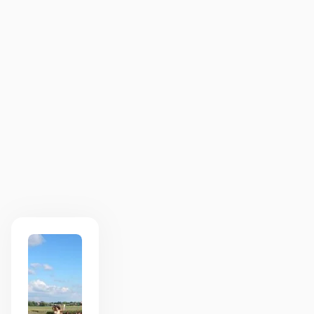
Buitenruimte benodigd van minimaal 5 bij 10
meter met sloot, greppel of riviertje (max 4 meter
breed). Bij afwezigheid van water nemen wij een
zeil mee dat als sloot dient
Terrein bereikbaar voor onze materiaalwagen
Toestemming van de eigenaar, gemeente of
waterschap van de vijver, sloot of het meer.